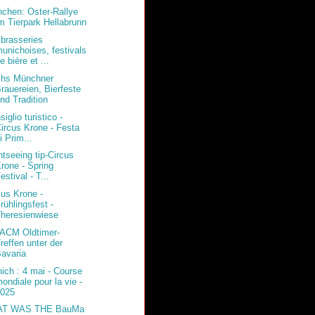
chen: Oster-Rallye
m Tierpark Hellabrunn
 brasseries
unichoises, festivals
e bière et ...
hs Münchner
rauereien, Bierfeste
nd Tradition
iglio turistico -
ircus Krone - Festa
i Prim...
htseeing tip-Circus
rone - Spring
estival - T...
cus Krone -
rühlingsfest -
heresienwiese
 ACM Oldtimer-
reffen unter der
avaria
ich : 4 mai - Course
ondiale pour la vie -
2025
AT WAS THE BauMa