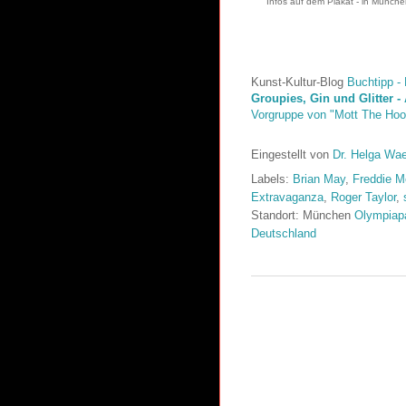
Infos auf dem Plakat - in Münche
Kunst-Kultur-Blog
Buchtipp -
Groupies, Gin und Glitter -
Vorgruppe von "Mott The Hoop
Eingestellt von
Dr. Helga Wa
Labels:
Brian May
,
Freddie M
Extravaganza
,
Roger Taylor
,
Standort: München
Olympiapa
Deutschland