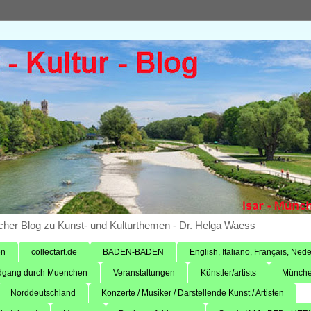
tischer Blog zu Kunst- und Kulturthemen - Dr. Helga Waess
en
collectart.de
BADEN-BADEN
English, Italiano, Français, Neder
gang durch Muenchen
Veranstaltungen
Künstler/artists
Münche
Norddeutschland
Konzerte / Musiker / Darstellende Kunst / Artisten