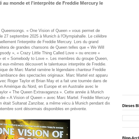
é au monde et l'interprète de Freddie Mercury le
de Queensongs. « One Vision of Queen » vous permet de
le 27 septembre 2025 à Munich à l'Olympiahalle. Le célèbre
ellement l'interprète de Freddie Mercury. Lors du grand
rétera de grandes chansons de Queen telles que « We Will
ody », « Crazy Little Thing Called Love » ou encore «
» et « Somebody to Love ». Les membres du groupe Queen,
nt eux-mêmes découvert le talentueux interprète de Freddie.
que de Marc Martel ramène le légendaire chanteur Freddie
l'ambiance des spectacles originaux. Marc Martel est apparu
vec Roger Taylor et Brian May et a fait une tournée dans de
 Amérique du Nord, en Europe et en Australie avec le
Taylor « The Queen Extravaganza ». Cette année à Munich
eddie « A Vision of Queen » avec Marc Martel. Freddie Mercury
nom était Sultanat Zanzibar, a même vécu à Munich pendant dix
Dieses B
eptembre sont désormais disponibles en prévente.
Blog-Arc