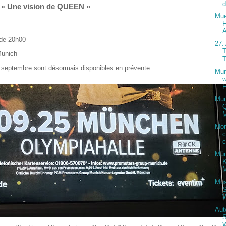
d
/ « Une vision de QUEEN »
Mue
F
A
 de 20h00
27. 
T
unich
T
 septembre sont désormais disponibles en prévente.
Mun
w
F
Mun
M
Mon
c
c
Mün
K
M
Mus
S
W
Aut
S
W