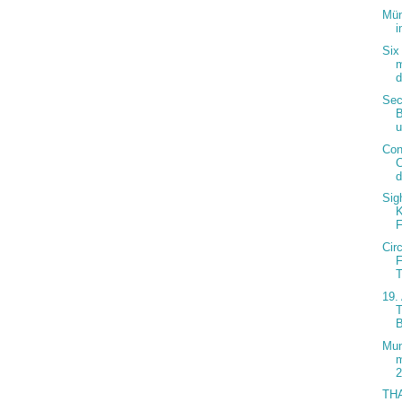
Mün
i
Six
m
d
Sec
B
u
Cons
C
d
Sig
K
F
Cir
F
T
19.
T
B
Mun
m
TH