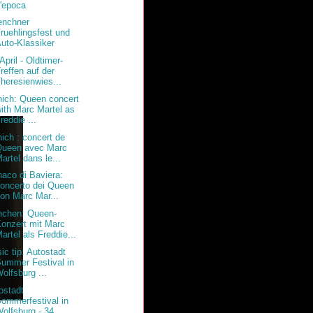
'epoca
nchner
ruehlingsfest und
uto-Klassiker
April - Oldtimer-
reffen auf der
heresienwies...
ich: Queen concert
ith Marc Martel as
reddie ...
ich : concert de
Queen avec Marc
artel dans le...
aco di Baviera:
oncerto dei Queen
on Marc Mar...
chen: Queen-
onzert mit Marc
artel als Freddie...
ic tip: Autostadt
ummer Festival in
olfsburg ...
ostadt
ommerfestival in
olfsburg - 34