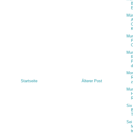
B
E
Mün
A
K
Mun
Mun
d
Mon
R
Startseite
Älterer Post
z
Mun
H
R
Six
B
T
Sei 
f
t