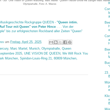
n - zur "One Vision of Queen featuring. Marc Martel" Queen-Tribute-Show mit Sänger Marc Martel
K
Olympiahalle, Foto: A. Waess
Con
b
à
 Musikgeschichte Rockgruppe QUEEN -
"Queen intim.
Bee
H
 Auf Tour mit Queen" von Peter Hince
. . . Von der
o
le" bis zur erfolgreichsten Rockband aller Zeiten "Queen"
Con
a
ess
um
Freitag, April 25, 2025
H
ercury
,
Marc Martel
,
Munich
,
Olympiahalle
,
Queen
Bie
H
septembre 2025
,
UNE VISION DE QUEEN
,
We Will Rock You
M
rk München, Spiridon-Louis-Ring 21, 80809 München,
Buc
"
23.
Mün
e
Kli
m
B
Mün