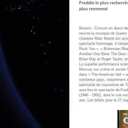
Freddie le plus recherch
plus renommé
Munich - Concert en direct 
revivre la musique de Queen 
chanteur Marc Martel est actu
spectacle hommage, il interp
Rock You », « Bohemian Rhaps
Another One Bites The Dust 
Brian May et Roger Taylor, o
La superbe performance scéni
Mercury sur scène et recrée 
dans « The American Idol » a
nombreux pays, notamment en
spectacle de couverture de 
aura lieu le spectacle de Fr
(1946 - 1991), dont le vrai 
ans. Les billets pour le 27 s