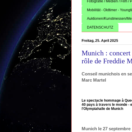
Fotografie / Medien / Film /
Mobilität - Oldtimer - Youngt
Auktionen/Kunstmessen/Me
DATENSCHUTZ
Freitag, 25. April 2025
Munich : concert
rôle de Freddie 
Conseil munichois en se
Marc Martel
Le spectacle hommage à Queen 
40 pays à travers le monde - e
l'Olympiahalle de Munich
Munich le 27 septembre 2