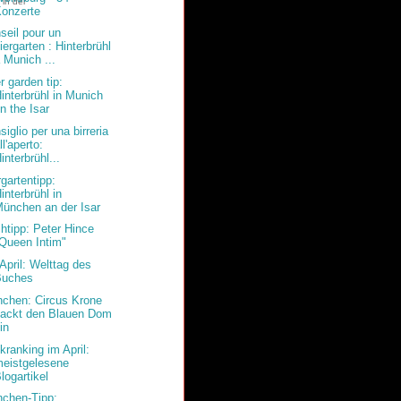
 in der
onzerte
seil pour un
iergarten : Hinterbrühl
 Munich ...
r garden tip:
interbrühl in Munich
n the Isar
siglio per una birreria
ll'aperto:
interbrühl...
rgartentipp:
interbrühl in
ünchen an der Isar
htipp: Peter Hince
Queen Intim"
 April: Welttag des
Buches
chen: Circus Krone
packt den Blauen Dom
in
ckranking im April:
eistgelesene
logartikel
chen-Tipp: