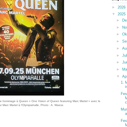
►
2026
▼
2025
►
De
►
No
►
Ok
►
Se
►
Au
►
Ju
►
Ju
►
Ma
▼
Ap
1. 
i
Fes
M
acle hommage à Queen « One Vision of Queen featuring Marc Martel » avec le
c
r Marc Martel à l'Olympiahalle, Photo : A. Waess
Mun
a
Fes