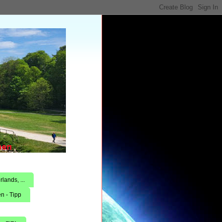
lands, ...
n - Tipp