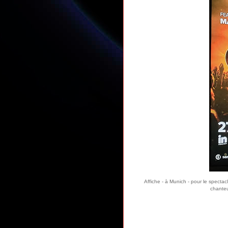
Affiche - à Munich - pour le spect
chanteu