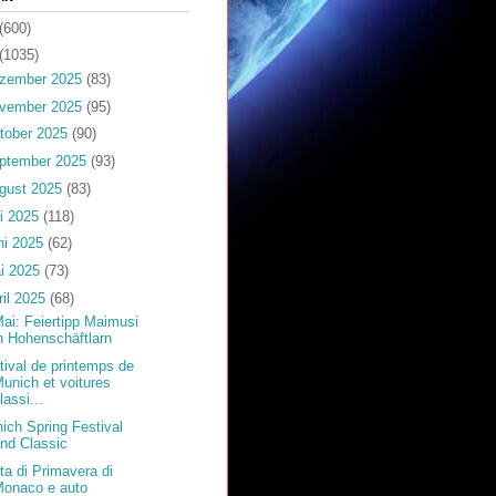
(600)
(1035)
zember 2025
(83)
vember 2025
(95)
tober 2025
(90)
ptember 2025
(93)
gust 2025
(83)
li 2025
(118)
ni 2025
(62)
i 2025
(73)
ril 2025
(68)
Mai: Feiertipp Maimusi
n Hohenschäftlarn
tival de printemps de
unich et voitures
lassi...
ich Spring Festival
nd Classic
ta di Primavera di
Monaco e auto