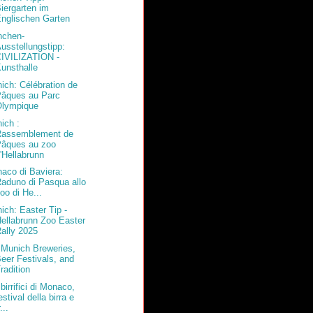
iergarten im
nglischen Garten
chen-
usstellungstipp:
CIVILIZATION -
unsthalle
ich: Célébration de
Pâques au Parc
Olympique
ich :
Rassemblement de
Pâques au zoo
'Hellabrunn
aco di Baviera:
aduno di Pasqua allo
oo di He...
ich: Easter Tip -
ellabrunn Zoo Easter
ally 2025
 Munich Breweries,
eer Festivals, and
radition
birrifici di Monaco,
estival della birra e
r...