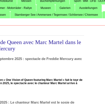
 Photokunst
Messen
Buchempfehlungen
Sport - WM - DFB - UEFA
imer - Motorräder - Rallye
Museen
Galerien
Ausstellungen
ssen
Starnberger See / Ammersee / Tegernsee / Schliersee / Chiemsee
 de Queen avec Marc Martel dans le
Mercury
ptembre 2025 : spectacle de Freddie Mercury avec
« One Vision of Queen featuring Marc Martel » fait le tour de
n 2025, le spectacle avec le chanteur Marc Martel arrive à
025 : Le chanteur Marc Martel est le sosie de